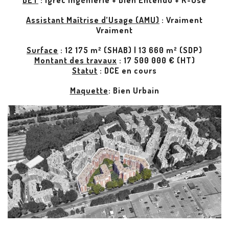
BET
:
Igrec Ingénierie
+
Bien Entendu
+
R-Use
Assistant Maîtrise d’Usage (AMU)
:
Vraiment
Vraiment
Surface
: 12 175 m² (SHAB) | 13 660 m² (SDP)
Montant des travaux
: 17 500 000 € (HT)
Statut
: DCE en cours
Maquette
: Bien Urbain